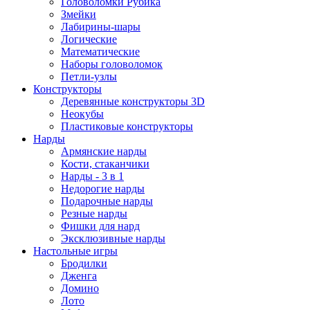
Головоломки Рубика
Змейки
Лабирины-шары
Логические
Математические
Наборы головоломок
Петли-узлы
Конструкторы
Деревянные конструкторы 3D
Неокубы
Пластиковые конструкторы
Нарды
Армянские нарды
Кости, стаканчики
Нарды - 3 в 1
Недорогие нарды
Подарочные нарды
Резные нарды
Фишки для нард
Эксклюзивные нарды
Настольные игры
Бродилки
Дженга
Домино
Лото