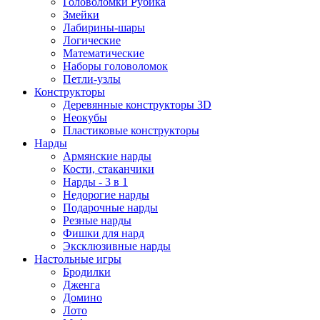
Головоломки Рубика
Змейки
Лабирины-шары
Логические
Математические
Наборы головоломок
Петли-узлы
Конструкторы
Деревянные конструкторы 3D
Неокубы
Пластиковые конструкторы
Нарды
Армянские нарды
Кости, стаканчики
Нарды - 3 в 1
Недорогие нарды
Подарочные нарды
Резные нарды
Фишки для нард
Эксклюзивные нарды
Настольные игры
Бродилки
Дженга
Домино
Лото