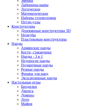
Змейки
Лабирины-шары
Логические
Математические
Наборы головоломок
Петли-узлы
Конструкторы
Деревянные конструкторы 3D
Неокубы
Пластиковые конструкторы
Нарды
Армянские нарды
Кости, стаканчики
Нарды - 3 в 1
Недорогие нарды
Подарочные нарды
Резные нарды
Фишки для нард
Эксклюзивные нарды
Настольные игры
Бродилки
Дженга
Домино
Лото
Мафия