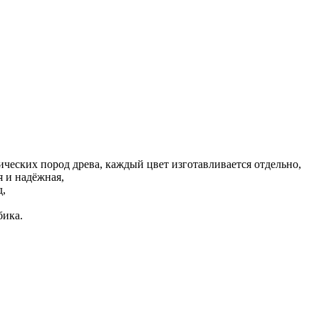
ических пород древа, каждый цвет изготавливается отдельно,
я и надёжная,
д,
бика.