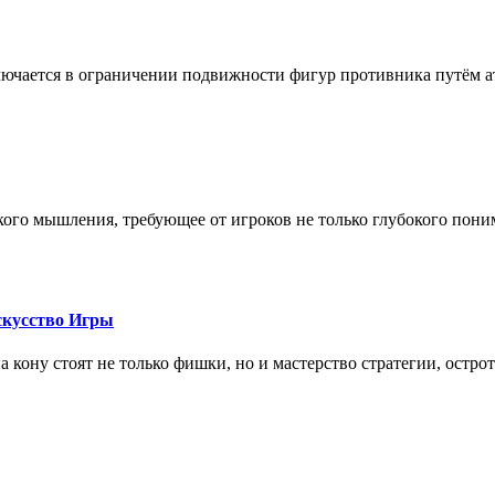
лючается в ограничении подвижности фигур противника путём ат
кого мышления, требующее от игроков не только глубокого пони
скусство Игры
на кону стоят не только фишки, но и мастерство стратегии, остро