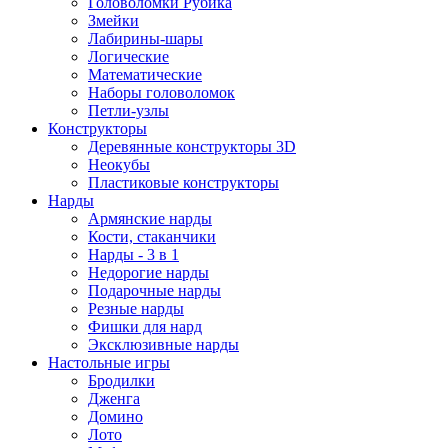
Головоломки Рубика
Змейки
Лабирины-шары
Логические
Математические
Наборы головоломок
Петли-узлы
Конструкторы
Деревянные конструкторы 3D
Неокубы
Пластиковые конструкторы
Нарды
Армянские нарды
Кости, стаканчики
Нарды - 3 в 1
Недорогие нарды
Подарочные нарды
Резные нарды
Фишки для нард
Эксклюзивные нарды
Настольные игры
Бродилки
Дженга
Домино
Лото