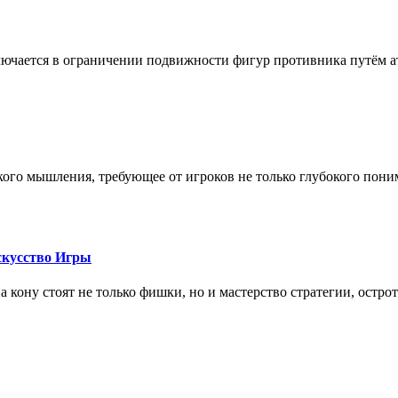
лючается в ограничении подвижности фигур противника путём ат
кого мышления, требующее от игроков не только глубокого пони
скусство Игры
на кону стоят не только фишки, но и мастерство стратегии, остро