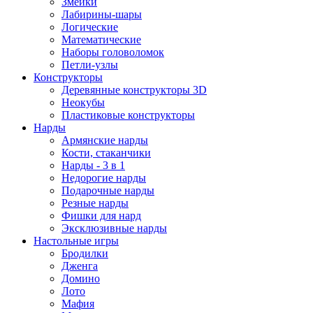
Змейки
Лабирины-шары
Логические
Математические
Наборы головоломок
Петли-узлы
Конструкторы
Деревянные конструкторы 3D
Неокубы
Пластиковые конструкторы
Нарды
Армянские нарды
Кости, стаканчики
Нарды - 3 в 1
Недорогие нарды
Подарочные нарды
Резные нарды
Фишки для нард
Эксклюзивные нарды
Настольные игры
Бродилки
Дженга
Домино
Лото
Мафия