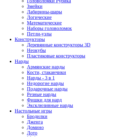
Головоломки Рубика
Змейки
Лабирины-шары
Логические
Математические
Наборы головоломок
Петли-узлы
Конструкторы
Деревянные конструкторы 3D
Неокубы
Пластиковые конструкторы
Нарды
Армянские нарды
Кости, стаканчики
Нарды - 3 в 1
Недорогие нарды
Подарочные нарды
Резные нарды
Фишки для нард
Эксклюзивные нарды
Настольные игры
Бродилки
Дженга
Домино
Лото