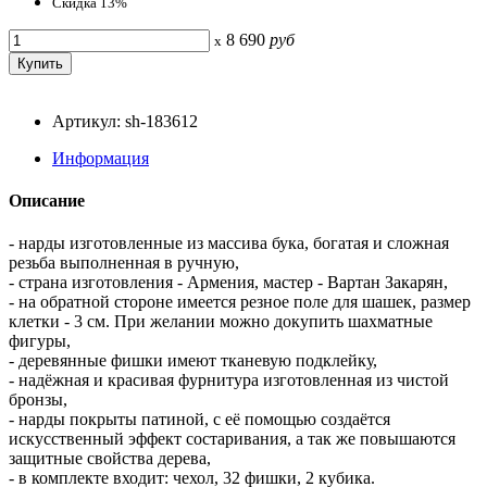
Скидка 13%
8 690
руб
x
Артикул: sh-183612
Информация
Описание
- нарды изготовленные из массива бука, богатая и сложная
резьба выполненная в ручную,
- страна изготовления - Армения, мастер - Вартан Закарян,
- на обратной стороне имеется резное поле для шашек, размер
клетки - 3 см. При желании можно докупить шахматные
фигуры,
- деревянные фишки имеют тканевую подклейку,
- надёжная и красивая фурнитура изготовленная из чистой
бронзы,
- нарды покрыты патиной, с её помощью создаётся
искусственный эффект состаривания, а так же повышаются
защитные свойства дерева,
- в комплекте входит: чехол, 32 фишки, 2 кубика.