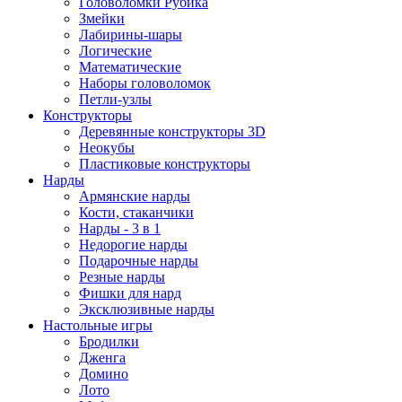
Головоломки Рубика
Змейки
Лабирины-шары
Логические
Математические
Наборы головоломок
Петли-узлы
Конструкторы
Деревянные конструкторы 3D
Неокубы
Пластиковые конструкторы
Нарды
Армянские нарды
Кости, стаканчики
Нарды - 3 в 1
Недорогие нарды
Подарочные нарды
Резные нарды
Фишки для нард
Эксклюзивные нарды
Настольные игры
Бродилки
Дженга
Домино
Лото