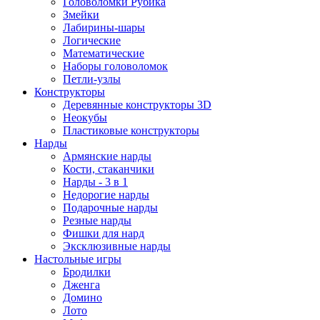
Головоломки Рубика
Змейки
Лабирины-шары
Логические
Математические
Наборы головоломок
Петли-узлы
Конструкторы
Деревянные конструкторы 3D
Неокубы
Пластиковые конструкторы
Нарды
Армянские нарды
Кости, стаканчики
Нарды - 3 в 1
Недорогие нарды
Подарочные нарды
Резные нарды
Фишки для нард
Эксклюзивные нарды
Настольные игры
Бродилки
Дженга
Домино
Лото