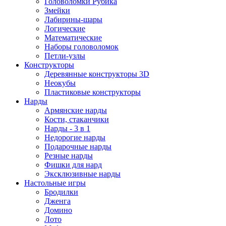
Головоломки Рубика
Змейки
Лабирины-шары
Логические
Математические
Наборы головоломок
Петли-узлы
Конструкторы
Деревянные конструкторы 3D
Неокубы
Пластиковые конструкторы
Нарды
Армянские нарды
Кости, стаканчики
Нарды - 3 в 1
Недорогие нарды
Подарочные нарды
Резные нарды
Фишки для нард
Эксклюзивные нарды
Настольные игры
Бродилки
Дженга
Домино
Лото