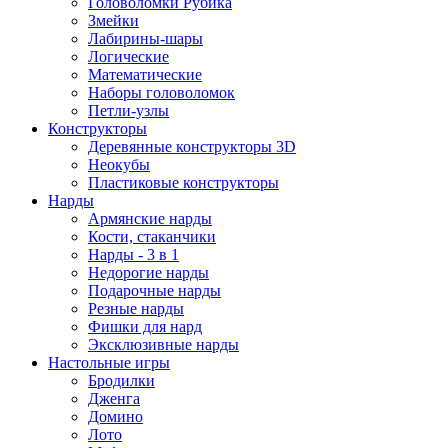
Головоломки Рубика
Змейки
Лабирины-шары
Логические
Математические
Наборы головоломок
Петли-узлы
Конструкторы
Деревянные конструкторы 3D
Неокубы
Пластиковые конструкторы
Нарды
Армянские нарды
Кости, стаканчики
Нарды - 3 в 1
Недорогие нарды
Подарочные нарды
Резные нарды
Фишки для нард
Эксклюзивные нарды
Настольные игры
Бродилки
Дженга
Домино
Лото