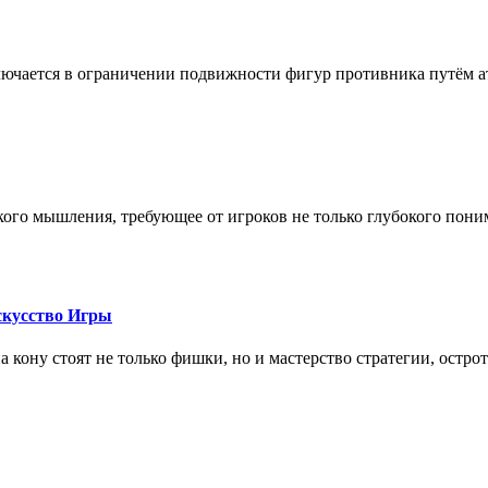
лючается в ограничении подвижности фигур противника путём ат
кого мышления, требующее от игроков не только глубокого пони
скусство Игры
на кону стоят не только фишки, но и мастерство стратегии, остро