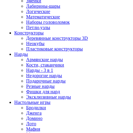
Змейки
Лабирины-шары
Логические
Математические
Наборы головоломок
Петли-узлы
Конструкторы
Деревянные конструкторы 3D
Неокубы
Пластиковые конструкторы
Нарды
Армянские нарды
Кости, стаканчики
Нарды - 3 в 1
Недорогие нарды
Подарочные нарды
Резные нарды
Фишки для нард
Эксклюзивные нарды
Настольные игры
Бродилки
Дженга
Домино
Лото
Мафия