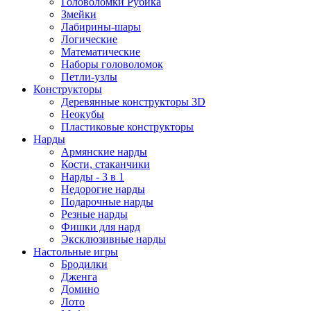
Головоломки Рубика
Змейки
Лабирины-шары
Логические
Математические
Наборы головоломок
Петли-узлы
Конструкторы
Деревянные конструкторы 3D
Неокубы
Пластиковые конструкторы
Нарды
Армянские нарды
Кости, стаканчики
Нарды - 3 в 1
Недорогие нарды
Подарочные нарды
Резные нарды
Фишки для нард
Эксклюзивные нарды
Настольные игры
Бродилки
Дженга
Домино
Лото