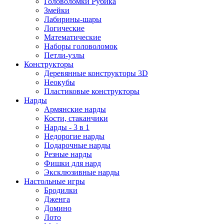
Головоломки Рубика
Змейки
Лабирины-шары
Логические
Математические
Наборы головоломок
Петли-узлы
Конструкторы
Деревянные конструкторы 3D
Неокубы
Пластиковые конструкторы
Нарды
Армянские нарды
Кости, стаканчики
Нарды - 3 в 1
Недорогие нарды
Подарочные нарды
Резные нарды
Фишки для нард
Эксклюзивные нарды
Настольные игры
Бродилки
Дженга
Домино
Лото