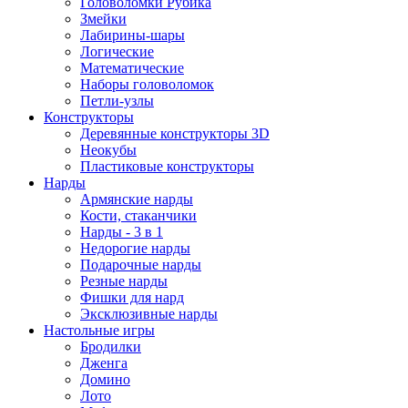
Головоломки Рубика
Змейки
Лабирины-шары
Логические
Математические
Наборы головоломок
Петли-узлы
Конструкторы
Деревянные конструкторы 3D
Неокубы
Пластиковые конструкторы
Нарды
Армянские нарды
Кости, стаканчики
Нарды - 3 в 1
Недорогие нарды
Подарочные нарды
Резные нарды
Фишки для нард
Эксклюзивные нарды
Настольные игры
Бродилки
Дженга
Домино
Лото