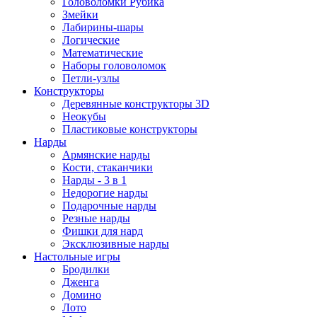
Головоломки Рубика
Змейки
Лабирины-шары
Логические
Математические
Наборы головоломок
Петли-узлы
Конструкторы
Деревянные конструкторы 3D
Неокубы
Пластиковые конструкторы
Нарды
Армянские нарды
Кости, стаканчики
Нарды - 3 в 1
Недорогие нарды
Подарочные нарды
Резные нарды
Фишки для нард
Эксклюзивные нарды
Настольные игры
Бродилки
Дженга
Домино
Лото