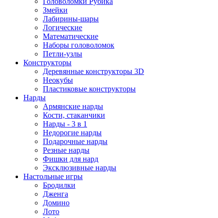
Головоломки Рубика
Змейки
Лабирины-шары
Логические
Математические
Наборы головоломок
Петли-узлы
Конструкторы
Деревянные конструкторы 3D
Неокубы
Пластиковые конструкторы
Нарды
Армянские нарды
Кости, стаканчики
Нарды - 3 в 1
Недорогие нарды
Подарочные нарды
Резные нарды
Фишки для нард
Эксклюзивные нарды
Настольные игры
Бродилки
Дженга
Домино
Лото