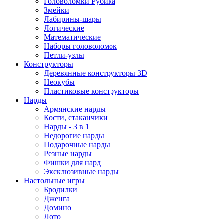
Головоломки Рубика
Змейки
Лабирины-шары
Логические
Математические
Наборы головоломок
Петли-узлы
Конструкторы
Деревянные конструкторы 3D
Неокубы
Пластиковые конструкторы
Нарды
Армянские нарды
Кости, стаканчики
Нарды - 3 в 1
Недорогие нарды
Подарочные нарды
Резные нарды
Фишки для нард
Эксклюзивные нарды
Настольные игры
Бродилки
Дженга
Домино
Лото