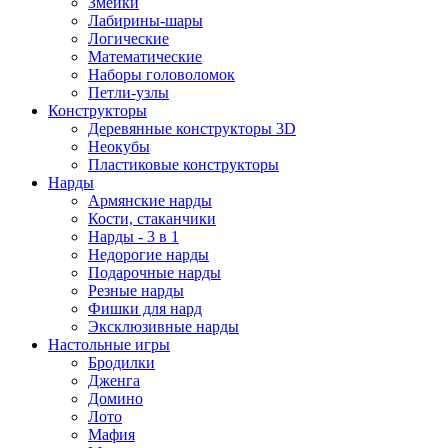
Змейки
Лабирины-шары
Логические
Математические
Наборы головоломок
Петли-узлы
Конструкторы
Деревянные конструкторы 3D
Неокубы
Пластиковые конструкторы
Нарды
Армянские нарды
Кости, стаканчики
Нарды - 3 в 1
Недорогие нарды
Подарочные нарды
Резные нарды
Фишки для нард
Эксклюзивные нарды
Настольные игры
Бродилки
Дженга
Домино
Лото
Мафия