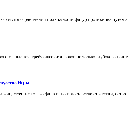
лючается в ограничении подвижности фигур противника путём ат
кого мышления, требующее от игроков не только глубокого пони
скусство Игры
на кону стоят не только фишки, но и мастерство стратегии, остро