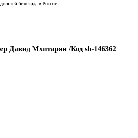
дностей бильярда в России.
р Давид Мхитарян /Код sh-146362