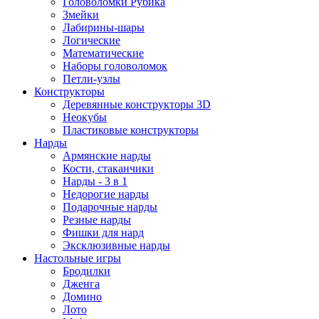
Головоломки Рубика
Змейки
Лабирины-шары
Логические
Математические
Наборы головоломок
Петли-узлы
Конструкторы
Деревянные конструкторы 3D
Неокубы
Пластиковые конструкторы
Нарды
Армянские нарды
Кости, стаканчики
Нарды - 3 в 1
Недорогие нарды
Подарочные нарды
Резные нарды
Фишки для нард
Эксклюзивные нарды
Настольные игры
Бродилки
Дженга
Домино
Лото