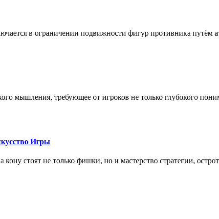
лючается в ограничении подвижности фигур противника путём ат
кого мышления, требующее от игроков не только глубокого пони
скусство Игры
на кону стоят не только фишки, но и мастерство стратегии, остро