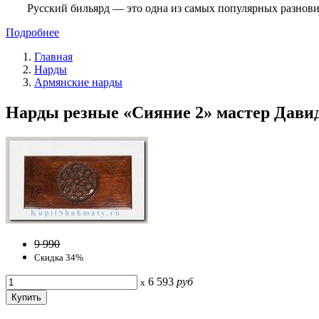
Русский бильярд — это одна из самых популярных разнови
Подробнее
Главная
Нарды
Армянские нарды
Нарды резные «Сияние 2» мастер Давид
9 990
Скидка 34%
6 593
руб
x