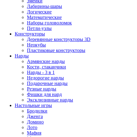
Змейки
Лабирины-шары
Логические
Математические
Наборы головоломок
Петли-узлы
Конструкторы
Деревянные конструкторы 3D
Неокубы
Пластиковые конструкторы
Нарды
Армянские нарды
Кости, стаканчики
Нарды - 3 в 1
Недорогие нарды
Подарочные нарды
Резные нарды
Фишки для нард
Эксклюзивные нарды
Настольные игры
Бродилки
Дженга
Домино
Лото
Мафия