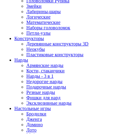
Головоломки Рубика
Змейки
Лабирины-шары
Логические
Математические
Наборы головоломок
Петли-узлы
Конструкторы
Деревянные конструкторы 3D
Неокубы
Пластиковые конструкторы
Нарды
Армянские нарды
Кости, стаканчики
Нарды - 3 в 1
Недорогие нарды
Подарочные нарды
Резные нарды
Фишки для нард
Эксклюзивные нарды
Настольные игры
Бродилки
Дженга
Домино
Лото