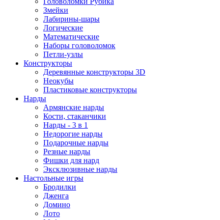
Головоломки Рубика
Змейки
Лабирины-шары
Логические
Математические
Наборы головоломок
Петли-узлы
Конструкторы
Деревянные конструкторы 3D
Неокубы
Пластиковые конструкторы
Нарды
Армянские нарды
Кости, стаканчики
Нарды - 3 в 1
Недорогие нарды
Подарочные нарды
Резные нарды
Фишки для нард
Эксклюзивные нарды
Настольные игры
Бродилки
Дженга
Домино
Лото