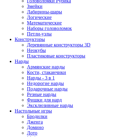
Головоломки Рубика
Змейки
Лабирины-шары
Логические
Математические
Наборы головоломок
Петли-узлы
Конструкторы
Деревянные конструкторы 3D
Неокубы
Пластиковые конструкторы
Нарды
Армянские нарды
Кости, стаканчики
Нарды - 3 в 1
Недорогие нарды
Подарочные нарды
Резные нарды
Фишки для нард
Эксклюзивные нарды
Настольные игры
Бродилки
Дженга
Домино
Лото