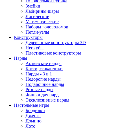
Головоломки Рубика
Змейки
Лабирины-шары
Логические
Математические
Наборы головоломок
Петли-узлы
Конструкторы
Деревянные конструкторы 3D
Неокубы
Пластиковые конструкторы
Нарды
Армянские нарды
Кости, стаканчики
Нарды - 3 в 1
Недорогие нарды
Подарочные нарды
Резные нарды
Фишки для нард
Эксклюзивные нарды
Настольные игры
Бродилки
Дженга
Домино
Лото