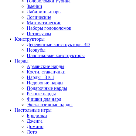
Головоломки Рубика
Змейки
Лабирины-шары
Логические
Математические
Наборы головоломок
Петли-узлы
Конструкторы
Деревянные конструкторы 3D
Неокубы
Пластиковые конструкторы
Нарды
Армянские нарды
Кости, стаканчики
Нарды - 3 в 1
Недорогие нарды
Подарочные нарды
Резные нарды
Фишки для нард
Эксклюзивные нарды
Настольные игры
Бродилки
Дженга
Домино
Лото