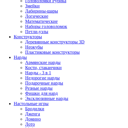
Головоломки Рубика
Змейки
Лабирины-шары
Логические
Математические
Наборы головоломок
Петли-узлы
Конструкторы
Деревянные конструкторы 3D
Неокубы
Пластиковые конструкторы
Нарды
Армянские нарды
Кости, стаканчики
Нарды - 3 в 1
Недорогие нарды
Подарочные нарды
Резные нарды
Фишки для нард
Эксклюзивные нарды
Настольные игры
Бродилки
Дженга
Домино
Лото