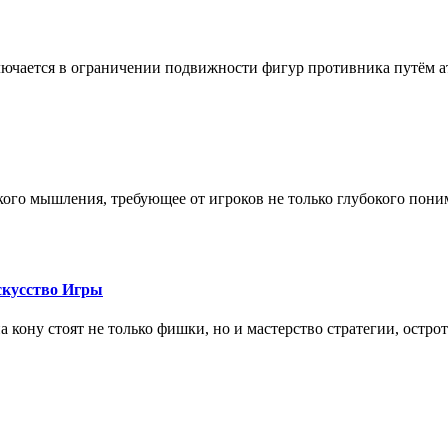
лючается в ограничении подвижности фигур противника путём ат
кого мышления, требующее от игроков не только глубокого пони
скусство Игры
на кону стоят не только фишки, но и мастерство стратегии, остро