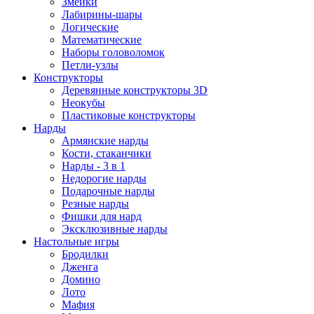
Змейки
Лабирины-шары
Логические
Математические
Наборы головоломок
Петли-узлы
Конструкторы
Деревянные конструкторы 3D
Неокубы
Пластиковые конструкторы
Нарды
Армянские нарды
Кости, стаканчики
Нарды - 3 в 1
Недорогие нарды
Подарочные нарды
Резные нарды
Фишки для нард
Эксклюзивные нарды
Настольные игры
Бродилки
Дженга
Домино
Лото
Мафия