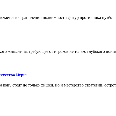
лючается в ограничении подвижности фигур противника путём ат
кого мышления, требующее от игроков не только глубокого пони
скусство Игры
на кону стоят не только фишки, но и мастерство стратегии, остро