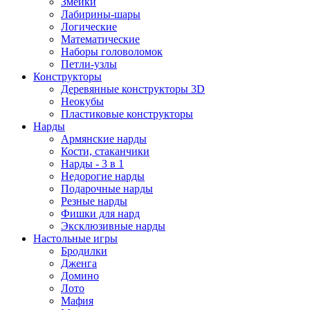
Змейки
Лабирины-шары
Логические
Математические
Наборы головоломок
Петли-узлы
Конструкторы
Деревянные конструкторы 3D
Неокубы
Пластиковые конструкторы
Нарды
Армянские нарды
Кости, стаканчики
Нарды - 3 в 1
Недорогие нарды
Подарочные нарды
Резные нарды
Фишки для нард
Эксклюзивные нарды
Настольные игры
Бродилки
Дженга
Домино
Лото
Мафия