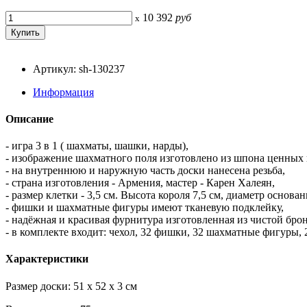
10 392
руб
x
Артикул: sh-130237
Информация
Описание
- игра 3 в 1 ( шахматы, шашки, нарды),
- изображение шахматного поля изготовлено из шпона ценных 
- на внутреннюю и наружную часть доски нанесена резьба,
- страна изготовления - Армения, мастер - Карен Халеян,
- размер клетки - 3,5 см. Высота короля 7,5 см, диаметр основа
- фишки и шахматные фигуры имеют тканевую подклейку,
- надёжная и красивая фурнитура изготовленная из чистой бро
- в комплекте входит: чехол, 32 фишки, 32 шахматные фигуры, 
Характеристики
Размер доски: 51 х 52 х 3 см