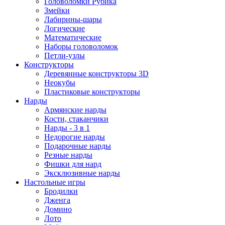
Головоломки Рубика
Змейки
Лабирины-шары
Логические
Математические
Наборы головоломок
Петли-узлы
Конструкторы
Деревянные конструкторы 3D
Неокубы
Пластиковые конструкторы
Нарды
Армянские нарды
Кости, стаканчики
Нарды - 3 в 1
Недорогие нарды
Подарочные нарды
Резные нарды
Фишки для нард
Эксклюзивные нарды
Настольные игры
Бродилки
Дженга
Домино
Лото