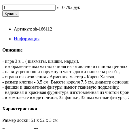
10 792
руб
x
Артикул: sh-166112
Информация
Описание
- игра 3 в 1 ( шахматы, шашки, нарды),
- изображение шахматного поля изготовлено из шпона ценных 
- на внутреннюю и наружную часть доски нанесена резьба,
- страна изготовления - Армения, мастер - Карен Халеян,
- размер клетки - 3,5 см. Высота короля 7,5 см, диаметр основа
- фишки и шахматные фигуры имеют тканевую подклейку,
- надёжная и красивая фурнитура изготовленная из чистой бро
- в комплекте входит: чехол, 32 фишки, 32 шахматные фигуры, 
Характеристики
Размер доски: 51 х 52 х 3 см