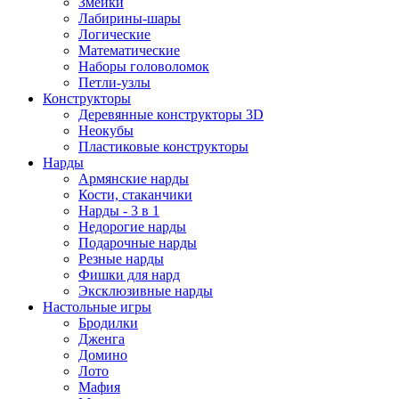
Змейки
Лабирины-шары
Логические
Математические
Наборы головоломок
Петли-узлы
Конструкторы
Деревянные конструкторы 3D
Неокубы
Пластиковые конструкторы
Нарды
Армянские нарды
Кости, стаканчики
Нарды - 3 в 1
Недорогие нарды
Подарочные нарды
Резные нарды
Фишки для нард
Эксклюзивные нарды
Настольные игры
Бродилки
Дженга
Домино
Лото
Мафия