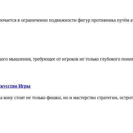
лючается в ограничении подвижности фигур противника путём ат
кого мышления, требующее от игроков не только глубокого пони
скусство Игры
на кону стоят не только фишки, но и мастерство стратегии, остро