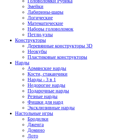
Головоломки Рубика
Змейки
Лабирины-шары
Логические
Математические
Наборы головоломок
Петли-узлы
Конструкторы
Деревянные конструкторы 3D
Неокубы
Пластиковые конструкторы
Нарды
Армянские нарды
Кости, стаканчики
Нарды - 3 в 1
Недорогие нарды
Подарочные нарды
Резные нарды
Фишки для нард
Эксклюзивные нарды
Настольные игры
Бродилки
Дженга
Домино
Лото