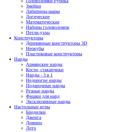
Головоломки Рубика
Змейки
Лабирины-шары
Логические
Математические
Наборы головоломок
Петли-узлы
Конструкторы
Деревянные конструкторы 3D
Неокубы
Пластиковые конструкторы
Нарды
Армянские нарды
Кости, стаканчики
Нарды - 3 в 1
Недорогие нарды
Подарочные нарды
Резные нарды
Фишки для нард
Эксклюзивные нарды
Настольные игры
Бродилки
Дженга
Домино
Лото