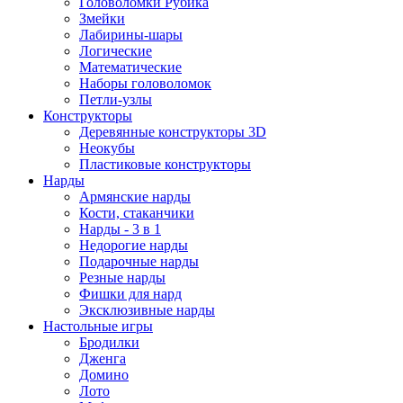
Головоломки Рубика
Змейки
Лабирины-шары
Логические
Математические
Наборы головоломок
Петли-узлы
Конструкторы
Деревянные конструкторы 3D
Неокубы
Пластиковые конструкторы
Нарды
Армянские нарды
Кости, стаканчики
Нарды - 3 в 1
Недорогие нарды
Подарочные нарды
Резные нарды
Фишки для нард
Эксклюзивные нарды
Настольные игры
Бродилки
Дженга
Домино
Лото