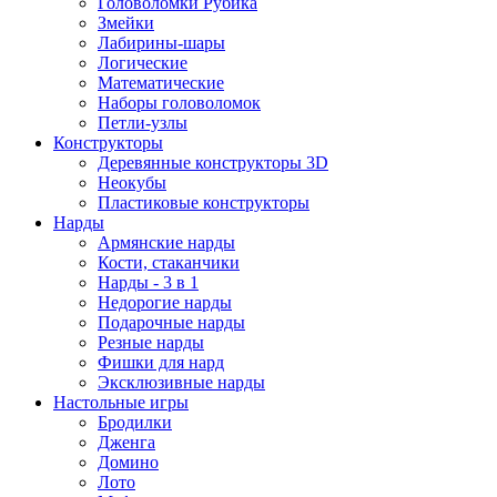
Головоломки Рубика
Змейки
Лабирины-шары
Логические
Математические
Наборы головоломок
Петли-узлы
Конструкторы
Деревянные конструкторы 3D
Неокубы
Пластиковые конструкторы
Нарды
Армянские нарды
Кости, стаканчики
Нарды - 3 в 1
Недорогие нарды
Подарочные нарды
Резные нарды
Фишки для нард
Эксклюзивные нарды
Настольные игры
Бродилки
Дженга
Домино
Лото