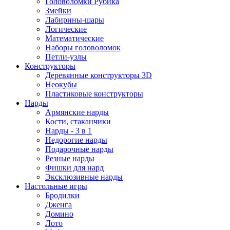
Головоломки Рубика
Змейки
Лабирины-шары
Логические
Математические
Наборы головоломок
Петли-узлы
Конструкторы
Деревянные конструкторы 3D
Неокубы
Пластиковые конструкторы
Нарды
Армянские нарды
Кости, стаканчики
Нарды - 3 в 1
Недорогие нарды
Подарочные нарды
Резные нарды
Фишки для нард
Эксклюзивные нарды
Настольные игры
Бродилки
Дженга
Домино
Лото