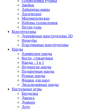
Головоломки Рубика
Змейки
Лабирины-шары
Логические
Математические
Наборы головоломок
Петли-узлы
Конструкторы
Деревянные конструкторы 3D
Неокубы
Пластиковые конструкторы
Нарды
Армянские нарды
Кости, стаканчики
Нарды - 3 в 1
Недорогие нарды
Подарочные нарды
Резные нарды
Фишки для нард
Эксклюзивные нарды
Настольные игры
Бродилки
Дженга
Домино
Лото