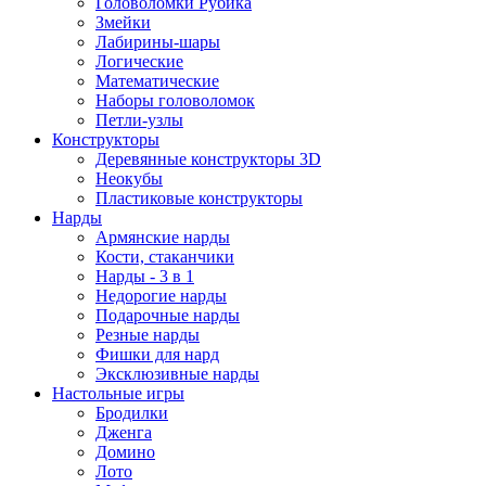
Головоломки Рубика
Змейки
Лабирины-шары
Логические
Математические
Наборы головоломок
Петли-узлы
Конструкторы
Деревянные конструкторы 3D
Неокубы
Пластиковые конструкторы
Нарды
Армянские нарды
Кости, стаканчики
Нарды - 3 в 1
Недорогие нарды
Подарочные нарды
Резные нарды
Фишки для нард
Эксклюзивные нарды
Настольные игры
Бродилки
Дженга
Домино
Лото