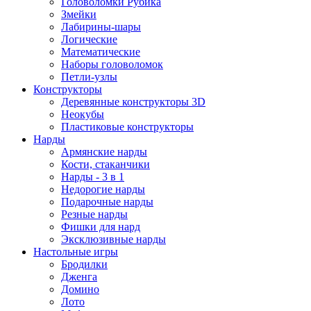
Головоломки Рубика
Змейки
Лабирины-шары
Логические
Математические
Наборы головоломок
Петли-узлы
Конструкторы
Деревянные конструкторы 3D
Неокубы
Пластиковые конструкторы
Нарды
Армянские нарды
Кости, стаканчики
Нарды - 3 в 1
Недорогие нарды
Подарочные нарды
Резные нарды
Фишки для нард
Эксклюзивные нарды
Настольные игры
Бродилки
Дженга
Домино
Лото