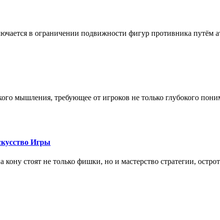
лючается в ограничении подвижности фигур противника путём ат
кого мышления, требующее от игроков не только глубокого пони
скусство Игры
на кону стоят не только фишки, но и мастерство стратегии, остро