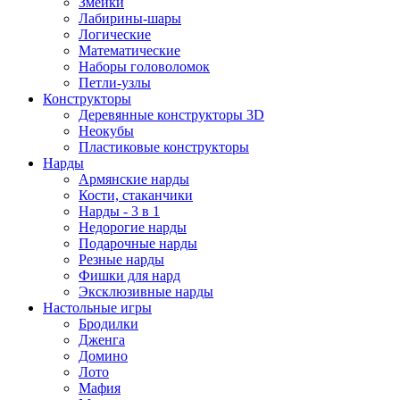
Змейки
Лабирины-шары
Логические
Математические
Наборы головоломок
Петли-узлы
Конструкторы
Деревянные конструкторы 3D
Неокубы
Пластиковые конструкторы
Нарды
Армянские нарды
Кости, стаканчики
Нарды - 3 в 1
Недорогие нарды
Подарочные нарды
Резные нарды
Фишки для нард
Эксклюзивные нарды
Настольные игры
Бродилки
Дженга
Домино
Лото
Мафия