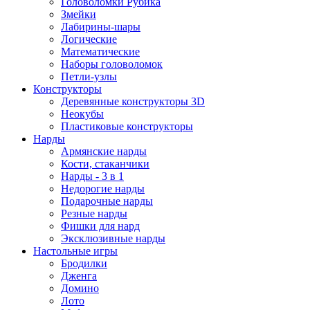
Головоломки Рубика
Змейки
Лабирины-шары
Логические
Математические
Наборы головоломок
Петли-узлы
Конструкторы
Деревянные конструкторы 3D
Неокубы
Пластиковые конструкторы
Нарды
Армянские нарды
Кости, стаканчики
Нарды - 3 в 1
Недорогие нарды
Подарочные нарды
Резные нарды
Фишки для нард
Эксклюзивные нарды
Настольные игры
Бродилки
Дженга
Домино
Лото