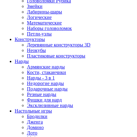
Головоломки Рубика
Змейки
Лабирины-шары
Логические
Математические
Наборы головоломок
Петли-узлы
Конструкторы
Деревянные конструкторы 3D
Неокубы
Пластиковые конструкторы
Нарды
Армянские нарды
Кости, стаканчики
Нарды - 3 в 1
Недорогие нарды
Подарочные нарды
Резные нарды
Фишки для нард
Эксклюзивные нарды
Настольные игры
Бродилки
Дженга
Домино
Лото