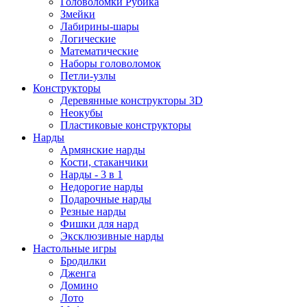
Головоломки Рубика
Змейки
Лабирины-шары
Логические
Математические
Наборы головоломок
Петли-узлы
Конструкторы
Деревянные конструкторы 3D
Неокубы
Пластиковые конструкторы
Нарды
Армянские нарды
Кости, стаканчики
Нарды - 3 в 1
Недорогие нарды
Подарочные нарды
Резные нарды
Фишки для нард
Эксклюзивные нарды
Настольные игры
Бродилки
Дженга
Домино
Лото