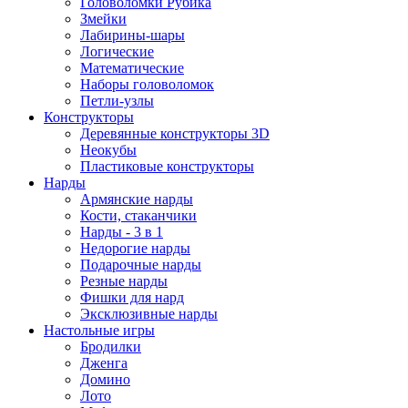
Головоломки Рубика
Змейки
Лабирины-шары
Логические
Математические
Наборы головоломок
Петли-узлы
Конструкторы
Деревянные конструкторы 3D
Неокубы
Пластиковые конструкторы
Нарды
Армянские нарды
Кости, стаканчики
Нарды - 3 в 1
Недорогие нарды
Подарочные нарды
Резные нарды
Фишки для нард
Эксклюзивные нарды
Настольные игры
Бродилки
Дженга
Домино
Лото