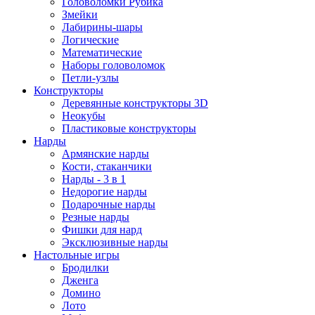
Головоломки Рубика
Змейки
Лабирины-шары
Логические
Математические
Наборы головоломок
Петли-узлы
Конструкторы
Деревянные конструкторы 3D
Неокубы
Пластиковые конструкторы
Нарды
Армянские нарды
Кости, стаканчики
Нарды - 3 в 1
Недорогие нарды
Подарочные нарды
Резные нарды
Фишки для нард
Эксклюзивные нарды
Настольные игры
Бродилки
Дженга
Домино
Лото