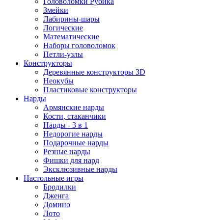
Головоломки Рубика
Змейки
Лабирины-шары
Логические
Математические
Наборы головоломок
Петли-узлы
Конструкторы
Деревянные конструкторы 3D
Неокубы
Пластиковые конструкторы
Нарды
Армянские нарды
Кости, стаканчики
Нарды - 3 в 1
Недорогие нарды
Подарочные нарды
Резные нарды
Фишки для нард
Эксклюзивные нарды
Настольные игры
Бродилки
Дженга
Домино
Лото