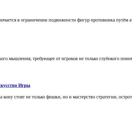
лючается в ограничении подвижности фигур противника путём ат
кого мышления, требующее от игроков не только глубокого пони
скусство Игры
на кону стоят не только фишки, но и мастерство стратегии, остро