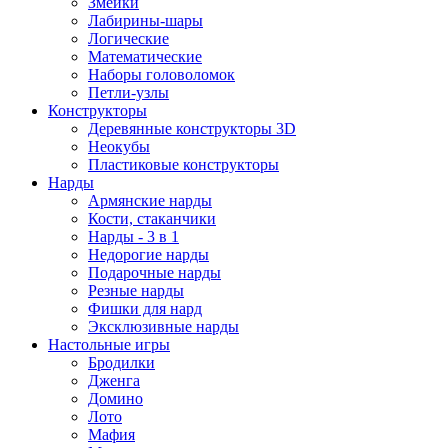
Змейки
Лабирины-шары
Логические
Математические
Наборы головоломок
Петли-узлы
Конструкторы
Деревянные конструкторы 3D
Неокубы
Пластиковые конструкторы
Нарды
Армянские нарды
Кости, стаканчики
Нарды - 3 в 1
Недорогие нарды
Подарочные нарды
Резные нарды
Фишки для нард
Эксклюзивные нарды
Настольные игры
Бродилки
Дженга
Домино
Лото
Мафия