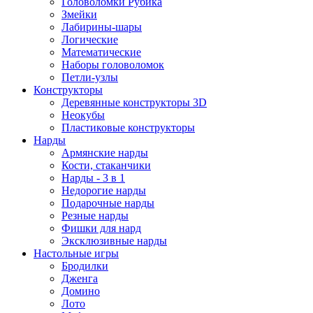
Головоломки Рубика
Змейки
Лабирины-шары
Логические
Математические
Наборы головоломок
Петли-узлы
Конструкторы
Деревянные конструкторы 3D
Неокубы
Пластиковые конструкторы
Нарды
Армянские нарды
Кости, стаканчики
Нарды - 3 в 1
Недорогие нарды
Подарочные нарды
Резные нарды
Фишки для нард
Эксклюзивные нарды
Настольные игры
Бродилки
Дженга
Домино
Лото