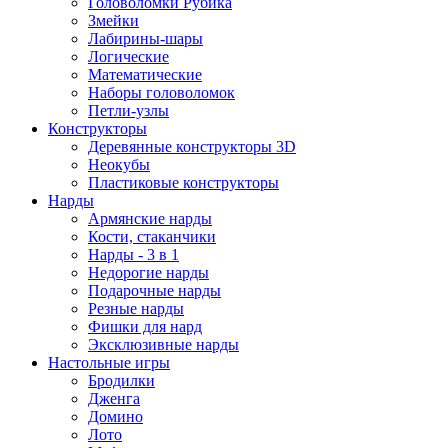
Головоломки Рубика
Змейки
Лабирины-шары
Логические
Математические
Наборы головоломок
Петли-узлы
Конструкторы
Деревянные конструкторы 3D
Неокубы
Пластиковые конструкторы
Нарды
Армянские нарды
Кости, стаканчики
Нарды - 3 в 1
Недорогие нарды
Подарочные нарды
Резные нарды
Фишки для нард
Эксклюзивные нарды
Настольные игры
Бродилки
Дженга
Домино
Лото