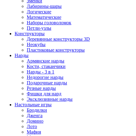
Змейки
Лабирины-шары
Логические
Математические
Наборы головоломок
Петли-узлы
Конструкторы
Деревянные конструкторы 3D
Неокубы
Пластиковые конструкторы
Нарды
Армянские нарды
Кости, стаканчики
Нарды - 3 в 1
Недорогие нарды
Подарочные нарды
Резные нарды
Фишки для нард
Эксклюзивные нарды
Настольные игры
Бродилки
Дженга
Домино
Лото
Мафия