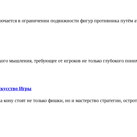
лючается в ограничении подвижности фигур противника путём ат
кого мышления, требующее от игроков не только глубокого пони
скусство Игры
на кону стоят не только фишки, но и мастерство стратегии, остро