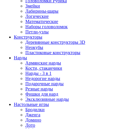
Головоломки Рубика
Змейки
Лабирины-шары
Логические
Математические
Наборы головоломок
Петли-узлы
Конструкторы
Деревянные конструкторы 3D
Неокубы
Пластиковые конструкторы
Нарды
Армянские нарды
Кости, стаканчики
Нарды - 3 в 1
Недорогие нарды
Подарочные нарды
Резные нарды
Фишки для нард
Эксклюзивные нарды
Настольные игры
Бродилки
Дженга
Домино
Лото